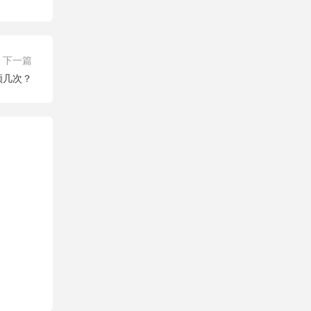
下一篇
领几次？