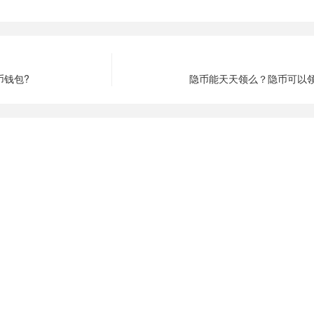
币钱包?
隐币能天天领么？隐币可以