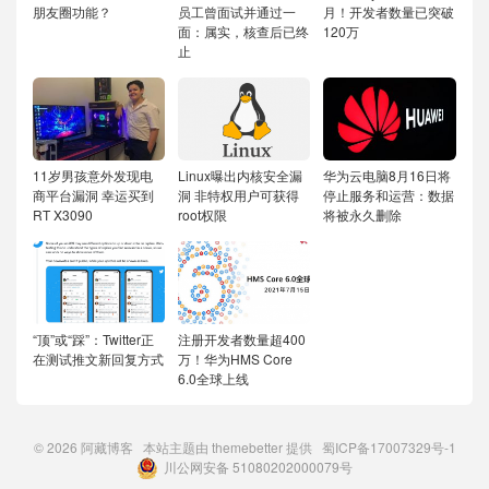
朋友圈功能？
员工曾面试并通过一
月！开发者数量已突破
面：属实，核查后已终
120万
止
11岁男孩意外发现电
Linux曝出内核安全漏
华为云电脑8月16日将
商平台漏洞 幸运买到
洞 非特权用户可获得
停止服务和运营：数据
RT X3090
root权限
将被永久删除
“顶”或“踩”：Twitter正
注册开发者数量超400
在测试推文新回复方式
万！华为HMS Core
6.0全球上线
© 2026
阿藏博客
本站主题由
themebetter
提供
蜀ICP备17007329号-1
川公网安备 51080202000079号