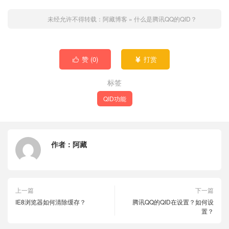
未经允许不得转载：
阿藏博客
»
什么是腾讯QQ的QID？
赞 (
0
)
打赏


标签
QID功能
作者：
阿藏
上一篇
下一篇
IE8浏览器如何清除缓存？
腾讯QQ的QID在设置？如何设
置？