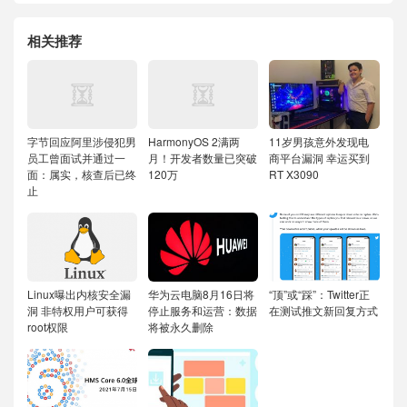
相关推荐
字节回应阿里涉侵犯男
HarmonyOS 2满两
11岁男孩意外发现电
员工曾面试并通过一
月！开发者数量已突破
商平台漏洞 幸运买到
面：属实，核查后已终
120万
RT X3090
止
Linux曝出内核安全漏
华为云电脑8月16日将
“顶”或“踩”：Twitter正
洞 非特权用户可获得
停止服务和运营：数据
在测试推文新回复方式
root权限
将被永久删除