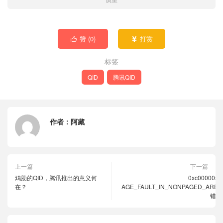
赞 (
0
)
打赏


标签
QID
腾讯QID
作者：
阿藏
上一篇
下一篇
鸡肋的QID，腾讯推出的意义何
0xc0000050
在？
AGE_FAULT_IN_NONPAGED_AREA
错误