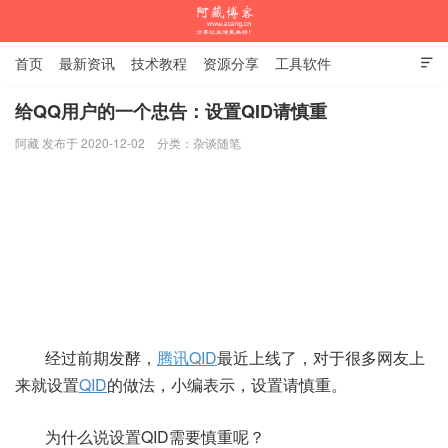
首页
最新资讯
技术教程
资源分享
工具软件

杂谈随笔
给QQ用户的一个忠告：设置QID请慎重
阿藏 发布于 2020-12-02
分类：
杂谈随笔
阿藏博客
经过前期发酵，
腾讯QID
最近上线了，对于很多网友上
来就设置
QID
的做法，小编表示，设置请慎重。
为什么说设置QID需要慎重呢？