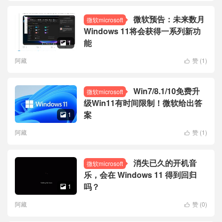
微软预告：未来数月
微软microsoft
Windows 11将会获得一系列新功
能
1

阿藏
赞 (
1
)

Win7/8.1/10免费升
微软microsoft
级Win11有时间限制！微软给出答
案
1

阿藏
赞 (
1
)

消失已久的开机音
微软microsoft
乐，会在 Windows 11 得到回归
吗？
1

阿藏
赞 (
0
)
