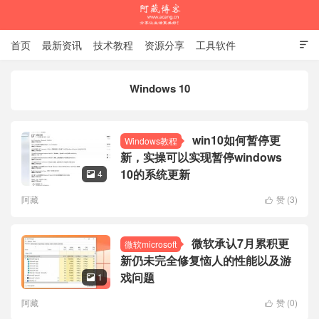
首页
最新资讯
技术教程
资源分享
工具软件

杂谈随笔
Windows 10
阿藏博客
win10如何暂停更
Windows教程
新，实操可以实现暂停windows
10的系统更新
4

阿藏
赞 (
3
)

微软承认7月累积更
微软microsoft
新仍未完全修复恼人的性能以及游
戏问题
1

阿藏
赞 (
0
)
