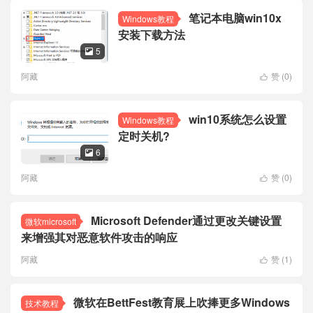
笔记本电脑win10x
Windows教程
安装下载方法
5

阿藏
赞 (
0
)

win10系统怎么设置
Windows教程
定时关机?
6

阿藏
赞 (
0
)

Microsoft Defender通过更改关键设置
微软microsoft
来增强其对恶意软件攻击的响应
阿藏
赞 (
1
)

微软在BettFest教育展上吹捧更多Windows
技术教程