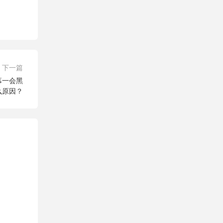
下一篇
幕一会黑
么原因？