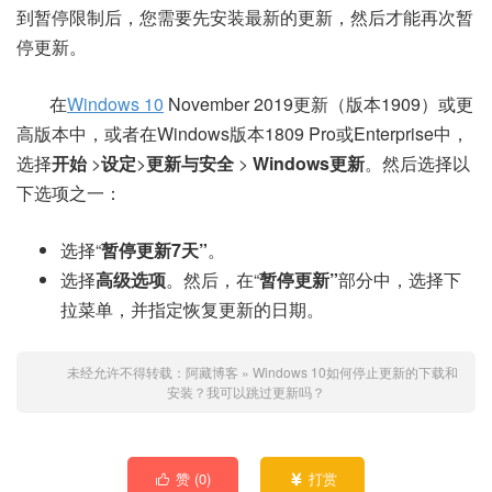
到暂停限制后，您需要先安装最新的更新，然后才能再次暂
停更新。
在
Windows 10
November 2019更新（版本1909）或更
高版本中，或者在Windows版本1809 Pro或Enterprise中，
选择
开始
>
设定
>
更新与安全
>
Windows更新
。然后选择以
下选项之一：
选择“
暂停更新7天”
。
选择
高级选项
。然后，在“
暂停更新”
部分中，选择下
拉菜单，并指定恢复更新的日期。
未经允许不得转载：
阿藏博客
»
Windows 10如何停止更新的下载和
安装？我可以跳过更新吗？
赞 (
0
)
打赏

